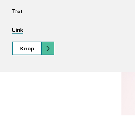
Text
Link
Knop