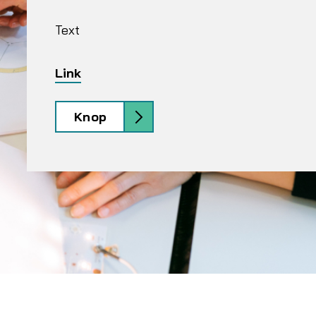
Text
Link
Knop