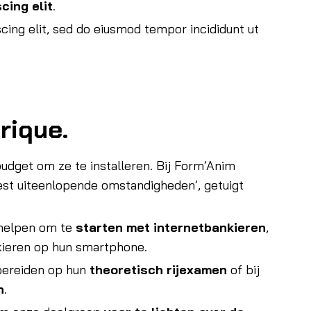
cing elit
.
scing elit, sed do eiusmod tempor incididunt ut
rique.
budget om ze te installeren. Bij Form’Anim
st uiteenlopende omstandigheden’, getuigt
helpen om te
starten met internetbankieren
,
nkieren op hun smartphone.
bereiden op hun
theoretisch rijexamen
of bij
n
.