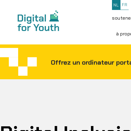
FR
NL
soutene
à prop
Offrez un ordinateur port