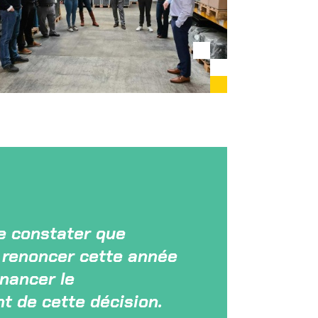
de constater que
de renoncer cette année
inancer le
t de cette décision.