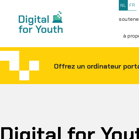
FR
NL
soutene
à prop
Offrez un ordinateur port
Digital for You