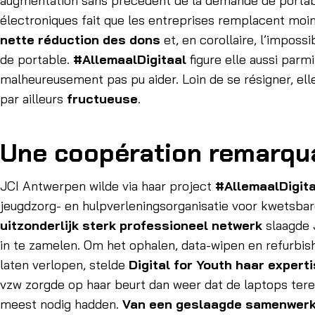
augmentation sans précédent de la demande de portab
électroniques fait que les entreprises remplacent moin
nette réduction des dons
et, en corollaire, l’impossi
de portable.
#AllemaalDigitaal
figure elle aussi parm
malheureusement pas pu aider. Loin de se résigner, ell
par ailleurs
fructueuse
.
Une coopération remarqu
JCI Antwerpen wilde via haar project
#AllemaalDigit
jeugdzorg- en hulpverleningsorganisatie voor kwetsbar
uitzonderlijk sterk professioneel netwerk
slaagde 
in te zamelen. Om het ophalen, data-wipen en refurbis
laten verlopen, stelde
Digital for Youth haar expert
vzw zorgde op haar beurt dan weer dat de laptops ter
meest nodig hadden.
Van een geslaagde samenwerk