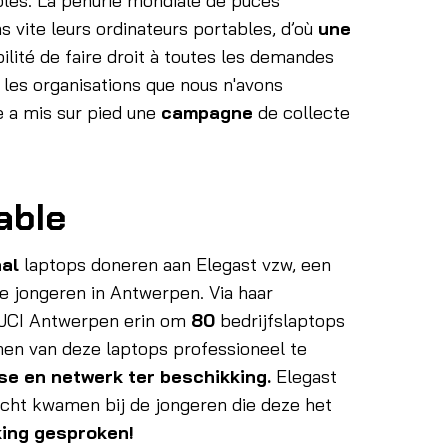
les. La pénurie mondiale de puces
s vite leurs ordinateurs portables, d’où
une
bilité de faire droit à toutes les demandes
i les organisations que nous n'avons
e a mis sur pied une
campagne
de collecte
able
aal
laptops doneren aan Elegast vzw, een
e jongeren in Antwerpen. Via haar
JCI Antwerpen erin om
80
bedrijfslaptops
hen van deze laptops professioneel te
ise en netwerk ter beschikking.
Elegast
echt kwamen bij de jongeren die deze het
ing gesproken!