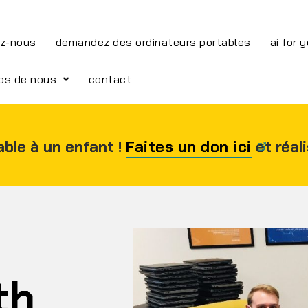
z-nous
demandez des ordinateurs portables
ai for 
os de nous
contact
able à un enfant !
Faites un don ici
et réal
th