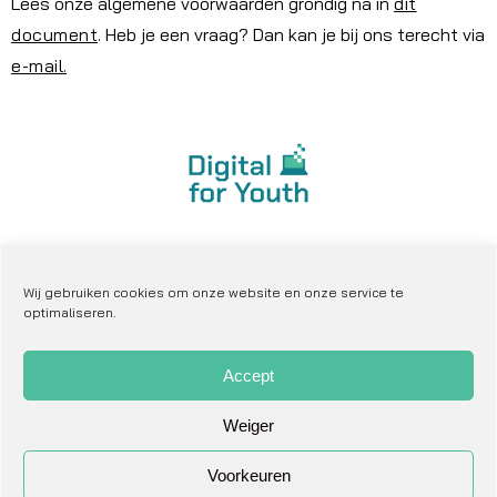
Lees onze algemene voorwaarden grondig na in
dit
document
. Heb je een vraag? Dan kan je bij ons terecht via
e-mail
.
privacy verklaring
cookie verklaring
Wij gebruiken cookies om onze website en onze service te
optimaliseren.
sitemap
website door Studio Han
Accept
algemene voorwaarden donateurs
Weiger
algemene voorwaarden gesteunde organisaties
Voorkeuren