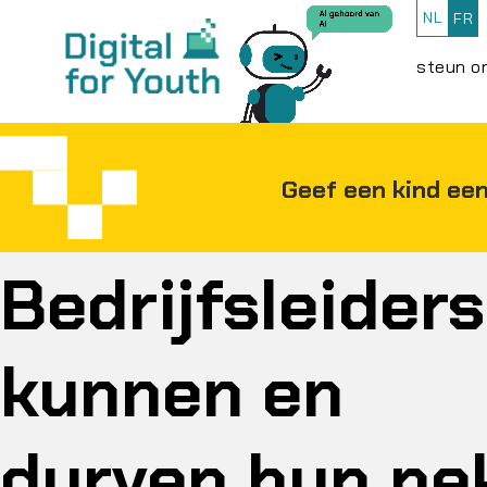
NL
FR
steun o
Geef een kind een
Bedrijfsleiders
kunnen en
durven hun ne