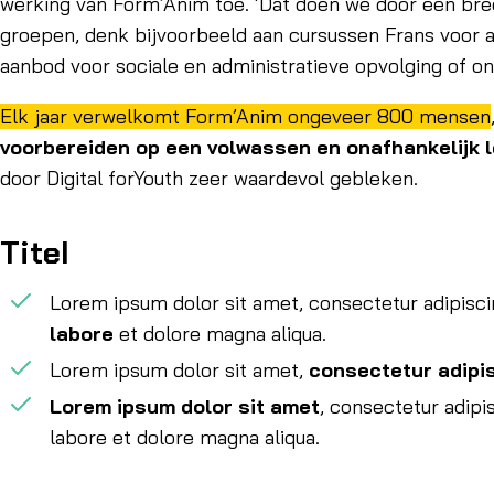
werking van Form’Anim toe. ‘Dat doen we door een bree
groepen, denk bijvoorbeeld aan cursussen Frans voor an
aanbod voor sociale en administratieve opvolging of o
Elk jaar verwelkomt Form’Anim ongeveer 800 mensen
voorbereiden op een volwassen en onafhankelijk 
door Digital forYouth zeer waardevol gebleken.
Titel
Lorem ipsum dolor sit amet, consectetur adipiscin
labore
et dolore magna aliqua.
Lorem ipsum dolor sit amet,
consectetur adipis
Lorem ipsum dolor sit amet
, consectetur adipi
labore et dolore magna aliqua.