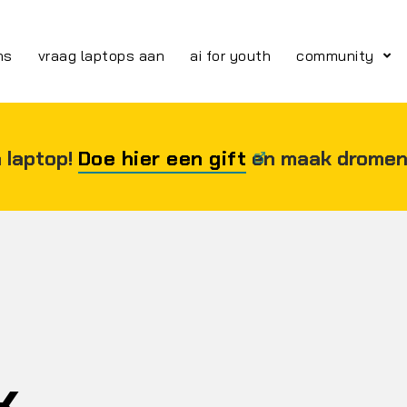
ns
vraag laptops aan
ai for youth
community
 laptop!
Doe hier een gift
en maak dromen
k