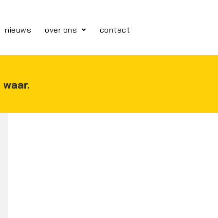
nieuws
over ons
contact
 waar.