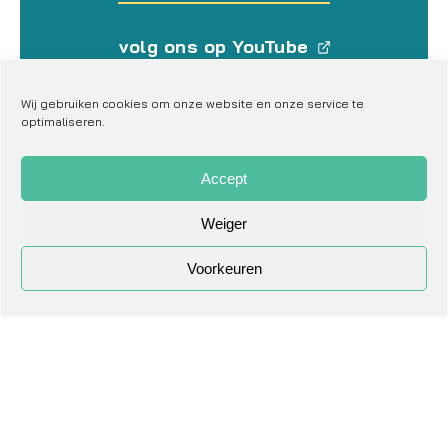
volg ons op YouTube
Wij gebruiken cookies om onze website en onze service te
optimaliseren.
Accept
Weiger
Voorkeuren
privacy verklaring
cookie verklaring
sitemap
website door Studio Han
algemene voorwaarden donateurs
algemene voorwaarden gesteunde organisaties