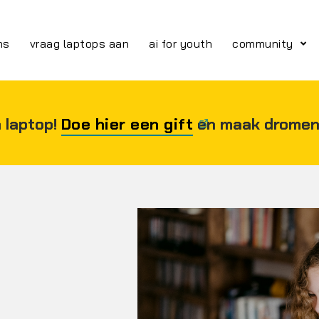
ns
vraag laptops aan
ai for youth
community
 laptop!
Doe hier een gift
en maak dromen