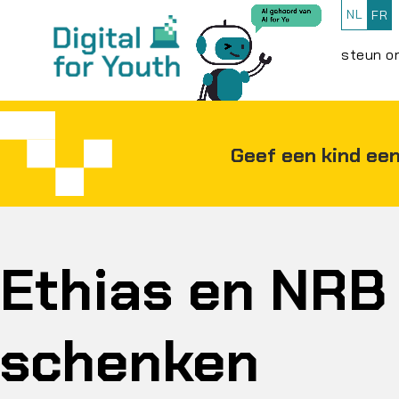
NL
FR
steun o
Geef een kind een
Ethias en NRB
schenken